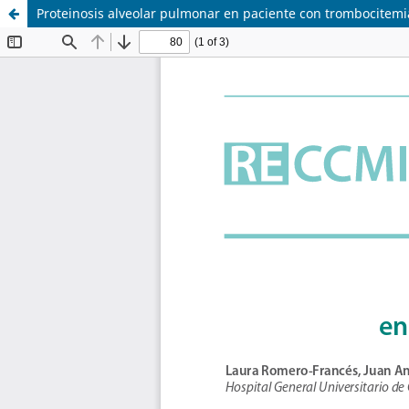
Proteinosis alveolar pulmonar en paciente con trombocitemi