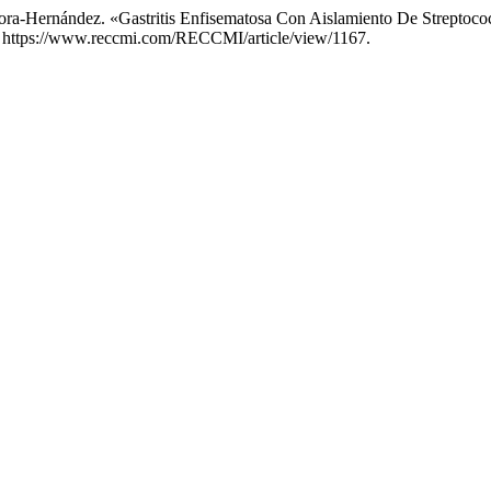
ora-Hernández. «Gastritis Enfisematosa Con Aislamiento De Streptoc
6. https://www.reccmi.com/RECCMI/article/view/1167.