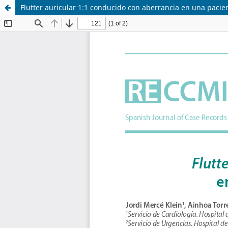
Flutter auricular 1:1 conducido con aberrancia en una pacien