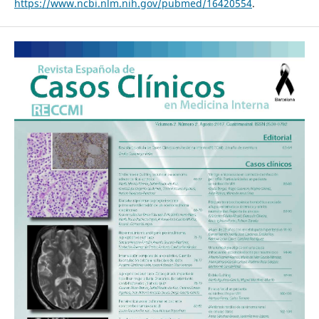
https://www.ncbi.nlm.nih.gov/pubmed/16420554
.