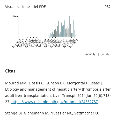
Visualizaciones del PDF
952
49
Jan 2018
Jul 2018
Jan 2019
Jul 2019
Jan 2020
Jul 2020
Jan 2021
Jul 2021
Jan 2022
Jul 2022
Jan 2023
Jul 2023
Jan 2024
Jul 2024
Jan 2025
Jul 2025
Jan 2026
Jul 2026
Jan 2027
|
monthly
yearly
Citas
Mourad MM, Liossis C, Gunson BK, Mergental H, Isaac J.
Etiology and management of hepatic artery thrombosis after
adult liver transplantation. Liver Transpl. 2014 Jun;20(6):713-
23.
https://www.ncbi.nlm.nih.gov/pubmed/24652787
.
Stange BJ, Glanemann M, Nuessler NC, Settmacher U,