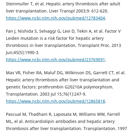
Steinmuller T, et al. Hepatic artery thrombosis after adult
liver transplantation. Liver Transpl 2003;9: 612-620.
https://www.ncbi.nlm.nih.gov/pubmed/12783404
.
Fan J, Nishida S, Selvaggi G, Levi D, Tekin A, et al. Factor V
Leiden mutation is a risk factor for hepatic artery
thrombosis in liver transplantation. Transplant Proc. 2013
Jun;45(5):1990-3.
https://www.ncbi.nlm.nih.gov/pubmed/23769091
.
Mas VR, Fisher RA, Maluf DG, Wilkinson DS, Garrett CT, el al.
Hepatic artery thrombosis after liver transplantation and
genetic factors: prothrombin G20210A polymorphism.
Transplantation. 2003 Jul 15;76(1):247-9.
https://www.ncbi.nlm.nih.gov/pubmed/12865818
.
Pascual M, Thadhani R, Laposata M, Williams WW, Farrell
ML, el al. Anticardiolipin antibodies and hepatic artery
thrombosis after liver transplantation. Transplantation. 1997