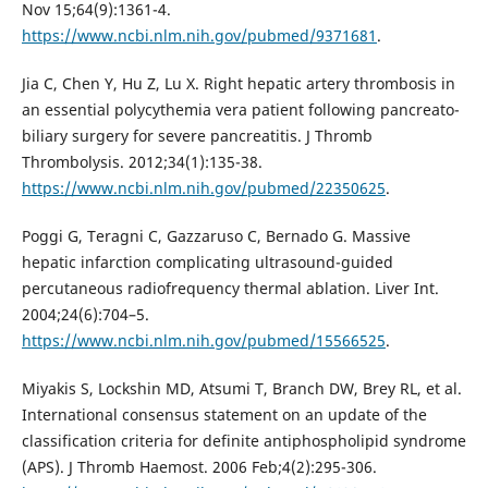
Nov 15;64(9):1361-4.
https://www.ncbi.nlm.nih.gov/pubmed/9371681
.
Jia C, Chen Y, Hu Z, Lu X. Right hepatic artery thrombosis in
an essential polycythemia vera patient following pancreato-
biliary surgery for severe pancreatitis. J Thromb
Thrombolysis. 2012;34(1):135-38.
https://www.ncbi.nlm.nih.gov/pubmed/22350625
.
Poggi G, Teragni C, Gazzaruso C, Bernado G. Massive
hepatic infarction complicating ultrasound-guided
percutaneous radiofrequency thermal ablation. Liver Int.
2004;24(6):704–5.
https://www.ncbi.nlm.nih.gov/pubmed/15566525
.
Miyakis S, Lockshin MD, Atsumi T, Branch DW, Brey RL, et al.
International consensus statement on an update of the
classification criteria for definite antiphospholipid syndrome
(APS). J Thromb Haemost. 2006 Feb;4(2):295-306.