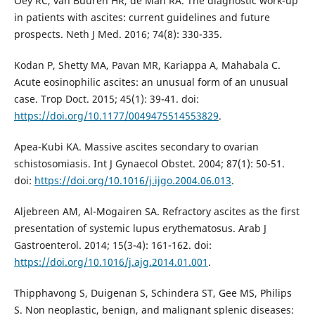
Oey RC, van Buuren HR, de Man RA. The diagnostic work-up
in patients with ascites: current guidelines and future
prospects. Neth J Med. 2016; 74(8): 330-335.
Kodan P, Shetty MA, Pavan MR, Kariappa A, Mahabala C.
Acute eosinophilic ascites: an unusual form of an unusual
case. Trop Doct. 2015; 45(1): 39-41. doi:
https://doi.org/10.1177/0049475514553829
.
Apea-Kubi KA. Massive ascites secondary to ovarian
schistosomiasis. Int J Gynaecol Obstet. 2004; 87(1): 50-51.
doi:
https://doi.org/10.1016/j.ijgo.2004.06.013
.
Aljebreen AM, Al-Mogairen SA. Refractory ascites as the first
presentation of systemic lupus erythematosus. Arab J
Gastroenterol. 2014; 15(3-4): 161-162. doi:
https://doi.org/10.1016/j.ajg.2014.01.001
.
Thipphavong S, Duigenan S, Schindera ST, Gee MS, Philips
S. Non neoplastic, benign, and malignant splenic diseases: