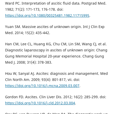
Ward PC. Interpretation of ascitic fluid data. Postgrad Med.
1982; 71(2): 171-173, 176-178. doi:
https://doi.org/10.1080/00325481.1982.11715995
.
Yuan SM. Massive ascites of unknown origin. Int J Clin Exp
Med. 2014; 15(2): 435-442.
Han CM, Lee CL, Huang KG, Chu CM, Lin SM, Wang CJ, et al.
Diagnostic laparoscopy in ascites of unknown origin: Chang
Gung Memorial Hospital 20-year experience. Chang Gung
Med J. 2008; 31(4): 378-383.
Hou W, Sanyal AJ. Ascites: diagnosis and management. Med
Clin North Am. 2009; 93(4): 801-817, vii. doi:
https://doi.org/10.1016/j.mcna.2009.03.007
.
Gordon FD. Ascites. Clin Liver Dis. 2012; 16(2): 285-299. doi:
https://doi.org/10.1016/j.cld.2012.03.004
.