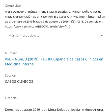
Cómo citar
Mora-Delgado J, Jiménez-Arjona J, Marín-Dueñas D, Michan-Doña A. Ascitis
masiva: presentación de un caso. Rev Esp Casos Clin Med Intern [Internet]. 31
de diciembre de 2019 [citado 7 de agosto de 2026];4(3):103-6. Disponible en:
https://www.reccmi.com/RECCMI/article/view/417
Más formatos de cita
Número
Vol. 4 Núm. 3 (2019): Revista Española de Casos Clínicos en
Medicina Interna
Sección
CASOS CLÍNICOS
Licencia
Derechos de autor 2019 Juan Mora-Delgado, Josefa Jiménez-Arjona,