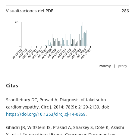
Visualizaciones del PDF
286
20
Jan 2020
Jul 2020
Jan 2021
Jul 2021
Jan 2022
Jul 2022
Jan 2023
Jul 2023
Jan 2024
Jul 2024
Jan 2025
Jul 2025
Jan 2026
Jul 2026
Jan 2027
|
monthly
yearly
Citas
Scantlebury DC, Prasad A. Diagnosis of takotsubo
cardiomyopathy. Circ J. 2014; 78(9): 2129-2139. doi:
https://doi.org/10.1253/circj.cj-14-0859
.
Ghadri JR, Wittstein IS, Prasad A, Sharkey S, Dote K, Akashi
YJ, et al. International Expert Consensus Document on