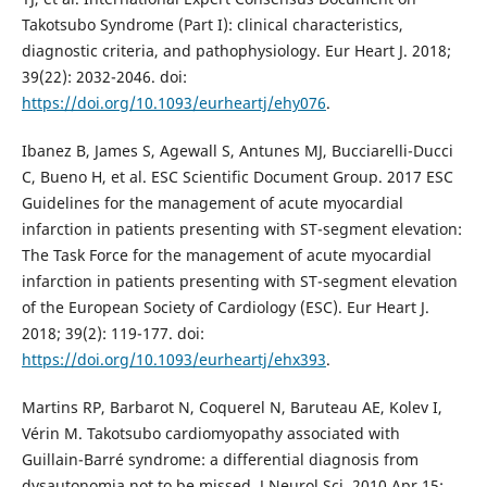
Takotsubo Syndrome (Part I): clinical characteristics,
diagnostic criteria, and pathophysiology. Eur Heart J. 2018;
39(22): 2032-2046. doi:
https://doi.org/10.1093/eurheartj/ehy076
.
Ibanez B, James S, Agewall S, Antunes MJ, Bucciarelli-Ducci
C, Bueno H, et al. ESC Scientific Document Group. 2017 ESC
Guidelines for the management of acute myocardial
infarction in patients presenting with ST-segment elevation:
The Task Force for the management of acute myocardial
infarction in patients presenting with ST-segment elevation
of the European Society of Cardiology (ESC). Eur Heart J.
2018; 39(2): 119-177. doi:
https://doi.org/10.1093/eurheartj/ehx393
.
Martins RP, Barbarot N, Coquerel N, Baruteau AE, Kolev I,
Vérin M. Takotsubo cardiomyopathy associated with
Guillain-Barré syndrome: a differential diagnosis from
dysautonomia not to be missed. J Neurol Sci. 2010 Apr 15;