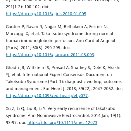
291(1-2): 100-102. doi:
https://doi.org/10.1016/j.jns.2010.01.005
.
Gautier P, Ravan R, Najjar M, Belhakem A, Ferrier N,
Marcaggi X, et al. Tako-tsubo syndrome during normal
human immunoglobolin perfusion. Ann Cardiol Angeiol
(Paris). 2011; 60(5): 290-295. doi:
https://doi.org/10.1016/j.ancard.2011.08.003
.
Ghadri JR, Wittstein IS, Prasad A, Sharkey S, Dote K, Akashi
YJ, et al. International Expert Consensus Document on
Takotsubo Syndrome (Part II): diagnostic workup, outcome,
and management. Eur Heart J. 2018; 39(22): 2047-2062. doi:
https://doi.org/10.1093/eurheartj/ehy077
.
Xu Z, Li Q, Liu R, Li Y. Very early recurrence of takotsubo
syndrome. Ann Noninvasive Electrocardiol. 2014 Jan; 19(1):
93-97. doi:
https://doi.org/10.1111/anec.12073
.