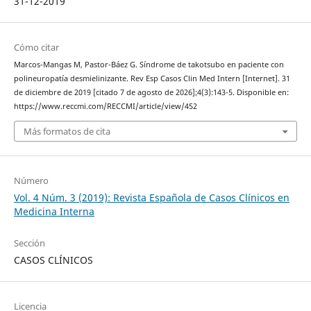
31-12-2019
Cómo citar
Marcos-Mangas M, Pastor-Báez G. Síndrome de takotsubo en paciente con
polineuropatía desmielinizante. Rev Esp Casos Clin Med Intern [Internet]. 31
de diciembre de 2019 [citado 7 de agosto de 2026];4(3):143-5. Disponible en:
https://www.reccmi.com/RECCMI/article/view/452
Más formatos de cita
Número
Vol. 4 Núm. 3 (2019): Revista Española de Casos Clínicos en
Medicina Interna
Sección
CASOS CLÍNICOS
Licencia