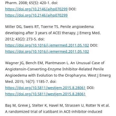
Pharm. 2008; 65(5): 420-1. doi:
https://doi.org/10.2146/ajhp070299
DOI:
https://doi.org/10.2146/ajhp070299
Miller DG, Sweis RT, Toerne TS. Penile angioedema
developing after 3 years of ACEI therapy. J Emerg Med.
2012; 43(2): 273-5. doi:
https://doi.org/10.1016/j.jemermed.2011.05.102
DOI:
https://doi.org/10.1016/j.jemermed.2011.05.102
Wagner JG, Bench EM, Plantmason L. An Unusual Case of
Angiotensin-Converting-Enzyme Inhibitor-Related Penile
Angioedema with Evolution to the Oropharynx. West J Emerg
Med. 2015; 16(7): 1185-7. doi:
https://doi.org/10.5811/westjem.2015.8.28061
DOI:
https://doi.org/10.5811/westjem.2015.8.28061
Baş M, Greve J, Stelter K, Havel M, Strassen U, Rotter N et al.
A randomized trial of icatibant in ACE-inhibitor-induced