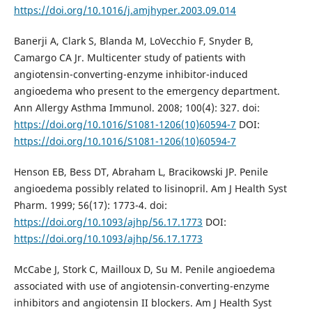
https://doi.org/10.1016/j.amjhyper.2003.09.014
Banerji A, Clark S, Blanda M, LoVecchio F, Snyder B,
Camargo CA Jr. Multicenter study of patients with
angiotensin-converting-enzyme inhibitor-induced
angioedema who present to the emergency department.
Ann Allergy Asthma Immunol. 2008; 100(4): 327. doi:
https://doi.org/10.1016/S1081-1206(10)60594-7
DOI:
https://doi.org/10.1016/S1081-1206(10)60594-7
Henson EB, Bess DT, Abraham L, Bracikowski JP. Penile
angioedema possibly related to lisinopril. Am J Health Syst
Pharm. 1999; 56(17): 1773-4. doi:
https://doi.org/10.1093/ajhp/56.17.1773
DOI:
https://doi.org/10.1093/ajhp/56.17.1773
McCabe J, Stork C, Mailloux D, Su M. Penile angioedema
associated with use of angiotensin-converting-enzyme
inhibitors and angiotensin II blockers. Am J Health Syst