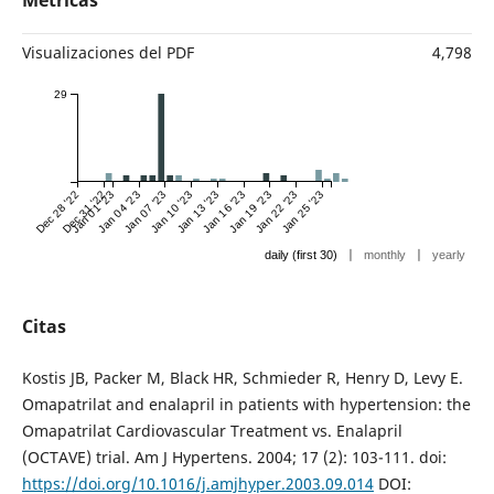
Métricas
Visualizaciones del PDF
4,798
29
Dec 28 '22
Dec 31 '22
Jan 01 '23
Jan 04 '23
Jan 07 '23
Jan 10 '23
Jan 13 '23
Jan 16 '23
Jan 19 '23
Jan 22 '23
Jan 25 '23
|
|
daily (first 30)
monthly
yearly
Citas
Kostis JB, Packer M, Black HR, Schmieder R, Henry D, Levy E.
Omapatrilat and enalapril in patients with hypertension: the
Omapatrilat Cardiovascular Treatment vs. Enalapril
(OCTAVE) trial. Am J Hypertens. 2004; 17 (2): 103-111. doi:
https://doi.org/10.1016/j.amjhyper.2003.09.014
DOI: