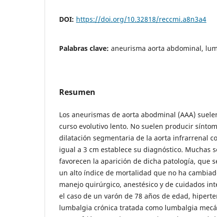
DOI:
https://doi.org/10.32818/reccmi.a8n3a4
Palabras clave:
aneurisma aorta abdominal, lum
Resumen
Los aneurismas de aorta abodminal (AAA) suelen
curso evolutivo lento. No suelen producir sínto
dilatación segmentaria de la aorta infrarrenal 
igual a 3 cm establece su diagnóstico. Muchas 
favorecen la aparición de dicha patología, que s
un alto índice de mortalidad que no ha cambiado
manejo quirúrgico, anestésico y de cuidados int
el caso de un varón de 78 años de edad, hipert
lumbalgia crónica tratada como lumbalgia mec