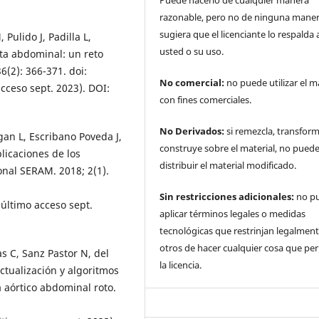
Puede hacerlo de cualquier manera
razonable, pero no de ninguna mane
sugiera que el licenciante lo respalda 
Pulido J, Padilla L,
usted o su uso.
ta abdominal: un reto
6(2): 366-371. doi:
No comercial:
no puede utilizar el m
cceso sept. 2023). DOI:
con fines comerciales.
No Derivados:
si remezcla, transfor
an L, Escribano Poveda J,
construye sobre el material, no pued
icaciones de los
distribuir el material modificado.
nal SERAM. 2018; 2(1).
Sin restricciones adicionales:
no p
último acceso sept.
aplicar términos legales o medidas
tecnológicas que restrinjan legalment
otros de hacer cualquier cosa que pe
s C, Sanz Pastor N, del
la licencia.
ctualización y algoritmos
 aórtico abdominal roto.