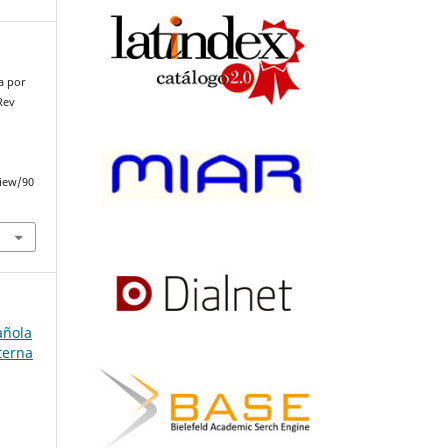
a por
Rev
e
iew/90
añola
terna