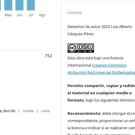
Licencia
Derechos de autor 2023 Luis Alberto
Vázquez-Pérez
752
Esta obra está bajo una licencia
internacional
Creative Commons
Atribución-NoComercial-SinDerivadas
Permite compartir, copiar y redist
el material en cualquier medio o
formato
, bajo los siguientes término
|
|
ly (first 30)
monthly
yearly
Reconocimiento:
debe otorgar el cr
correspondiente, proporcionar un enl
la licencia e indicar si se realizaron ca