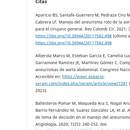
Citas
Aparicio BS, Santafe-Guerrero M, Pedraza Ciro M, 
Cabrera LF. Manejo del aneurisma roto de la aor
para el cirujano general. Rev Colomb Cir. 2021; 3
https://doi.org/10.30944/20117582.498
(último a
https://doi.org/10.30944/20117582.498
Alberola Marco M, Esteban García E, Camelia Lug
Garramone Ramírez JE, Martínez Gómez C. Compl
aneurismas de aorta abdominal. Congreso Nacio
Accesible en:
https://piper.espacio-
seram.com/index.php/seram/article/view/7281
(
2023).
Ballesteros-Pomar M, Maqueda Ara S, Nogal Aria
Barrio Fernández M, Suárez González LA, et al. A
de toma de decisión en el manejo del aneurisma
Angiología. 2020; 72(5): 240-252. doi: