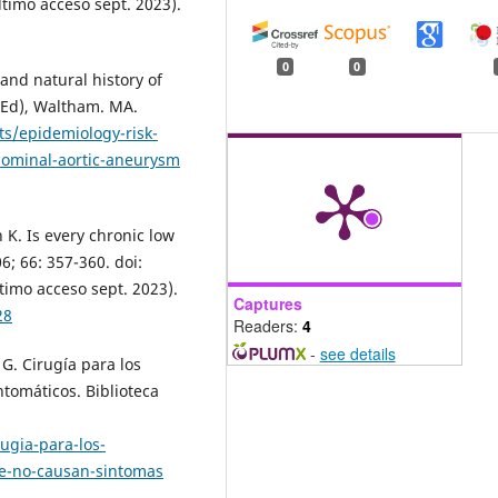
ltimo acceso sept. 2023).
0
0
and natural history of
(Ed), Waltham. MA.
s/epidemiology-risk-
dominal-aortic-aneurysm
 K. Is every chronic low
; 66: 357-360. doi:
timo acceso sept. 2023).
Captures
28
Readers:
4
-
see details
 G. Cirugía para los
tomáticos. Biblioteca
ugia-para-los-
e-no-causan-sintomas