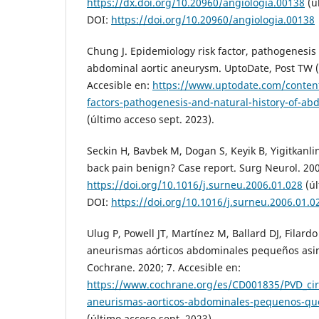
https://dx.doi.org/10.20960/angiologia.00138
(ú
DOI:
https://doi.org/10.20960/angiologia.00138
Chung J. Epidemiology risk factor, pathogenesis 
abdominal aortic aneurysm. UptoDate, Post TW 
Accesible en:
https://www.uptodate.com/content
factors-pathogenesis-and-natural-history-of-ab
(último acceso sept. 2023).
Seckin H, Bavbek M, Dogan S, Keyik B, Yigitkanlin
back pain benign? Case report. Surg Neurol. 2006
https://doi.org/10.1016/j.surneu.2006.01.028
(úl
DOI:
https://doi.org/10.1016/j.surneu.2006.01.0
Ulug P, Powell JT, Martínez M, Ballard DJ, Filardo
aneurismas aórticos abdominales pequeños asin
Cochrane. 2020; 7. Accesible en:
https://www.cochrane.org/es/CD001835/PVD_cir
aneurismas-aorticos-abdominales-pequenos-qu
(último acceso sept. 2023).