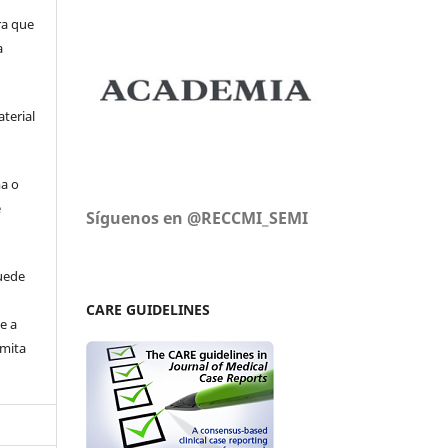
ra que
a
aterial
ma o
e
Síguenos en @RECCMI_SEMI
uede
CARE GUIDELINES
e a
rmita