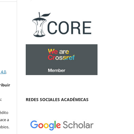
 4.0
.
ribuir
REDES SOCIALES ACADÉMICAS
s:
édito
ace a
mbios.