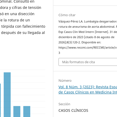
ominal. Consultó en
ora y cifras de tensión
nsó en una disección
Cómo citar
e la rotura de un
Vázquez-Pérez LA. Lumbalgia desgarrador
tórpida con fallecimiento
rotura de aneurisma de aorta abdominal. 
Esp Casos Clin Med Intern [Internet]. 31 d
 después de su llegada al
diciembre de 2023 [citado 8 de agosto de
2026];8(3):120-2. Disponible en:
https://www.reccmi.com/RECCMI/article/v
3
Más formatos de cita
Número
Vol. 8 Núm. 3 (2023): Revista Esp
de Casos Clínicos en Medicina In
Sección
CASOS CLÍNICOS