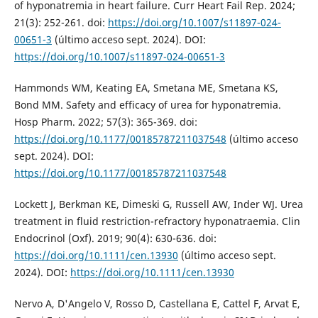
of hyponatremia in heart failure. Curr Heart Fail Rep. 2024;
21(3): 252-261. doi:
https://doi.org/10.1007/s11897-024-
00651-3
(último acceso sept. 2024). DOI:
https://doi.org/10.1007/s11897-024-00651-3
Hammonds WM, Keating EA, Smetana ME, Smetana KS,
Bond MM. Safety and efficacy of urea for hyponatremia.
Hosp Pharm. 2022; 57(3): 365-369. doi:
https://doi.org/10.1177/00185787211037548
(último acceso
sept. 2024). DOI:
https://doi.org/10.1177/00185787211037548
Lockett J, Berkman KE, Dimeski G, Russell AW, Inder WJ. Urea
treatment in fluid restriction-refractory hyponatraemia. Clin
Endocrinol (Oxf). 2019; 90(4): 630-636. doi:
https://doi.org/10.1111/cen.13930
(último acceso sept.
2024). DOI:
https://doi.org/10.1111/cen.13930
Nervo A, D'Angelo V, Rosso D, Castellana E, Cattel F, Arvat E,