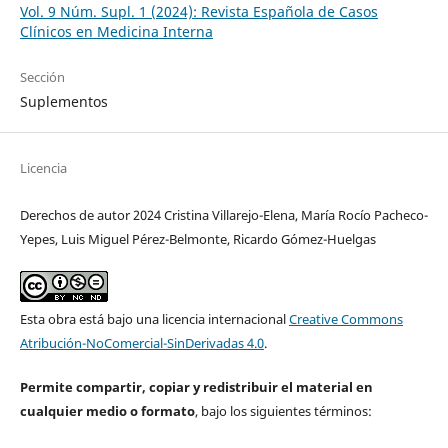
Vol. 9 Núm. Supl. 1 (2024): Revista Española de Casos
Clínicos en Medicina Interna
Sección
Suplementos
Licencia
Derechos de autor 2024 Cristina Villarejo-Elena, María Rocío Pacheco-
Yepes, Luis Miguel Pérez-Belmonte, Ricardo Gómez-Huelgas
Esta obra está bajo una licencia internacional
Creative Commons
Atribución-NoComercial-SinDerivadas 4.0
.
Permite compartir, copiar y redistribuir el material en
cualquier medio o formato
, bajo los siguientes términos: