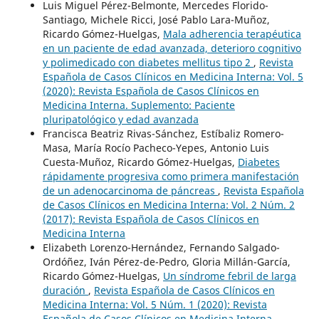
Luis Miguel Pérez-Belmonte, Mercedes Florido-
Santiago, Michele Ricci, José Pablo Lara-Muñoz,
Ricardo Gómez-Huelgas,
Mala adherencia terapéutica
en un paciente de edad avanzada, deterioro cognitivo
y polimedicado con diabetes mellitus tipo 2
,
Revista
Española de Casos Clínicos en Medicina Interna: Vol. 5
(2020): Revista Española de Casos Clínicos en
Medicina Interna. Suplemento: Paciente
pluripatológico y edad avanzada
Francisca Beatriz Rivas-Sánchez, Estíbaliz Romero-
Masa, María Rocío Pacheco-Yepes, Antonio Luis
Cuesta-Muñoz, Ricardo Gómez-Huelgas,
Diabetes
rápidamente progresiva como primera manifestación
de un adenocarcinoma de páncreas
,
Revista Española
de Casos Clínicos en Medicina Interna: Vol. 2 Núm. 2
(2017): Revista Española de Casos Clínicos en
Medicina Interna
Elizabeth Lorenzo-Hernández, Fernando Salgado-
Ordóñez, Iván Pérez-de-Pedro, Gloria Millán-García,
Ricardo Gómez-Huelgas,
Un síndrome febril de larga
duración
,
Revista Española de Casos Clínicos en
Medicina Interna: Vol. 5 Núm. 1 (2020): Revista
Española de Casos Clínicos en Medicina Interna