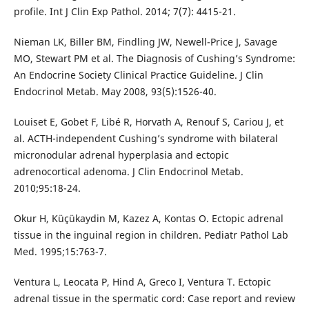
profile. Int J Clin Exp Pathol. 2014; 7(7): 4415-21.
Nieman LK, Biller BM, Findling JW, Newell-Price J, Savage
MO, Stewart PM et al. The Diagnosis of Cushing’s Syndrome:
An Endocrine Society Clinical Practice Guideline. J Clin
Endocrinol Metab. May 2008, 93(5):1526-40.
Louiset E, Gobet F, Libé R, Horvath A, Renouf S, Cariou J, et
al. ACTH-independent Cushing’s syndrome with bilateral
micronodular adrenal hyperplasia and ectopic
adrenocortical adenoma. J Clin Endocrinol Metab.
2010;95:18-24.
Okur H, Küçükaydin M, Kazez A, Kontas O. Ectopic adrenal
tissue in the inguinal region in children. Pediatr Pathol Lab
Med. 1995;15:763-7.
Ventura L, Leocata P, Hind A, Greco I, Ventura T. Ectopic
adrenal tissue in the spermatic cord: Case report and review