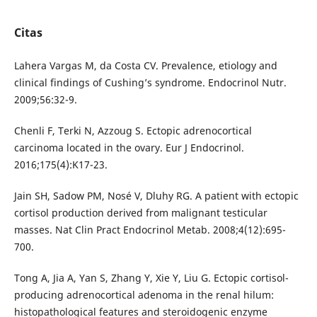
Citas
Lahera Vargas M, da Costa CV. Prevalence, etiology and
clinical findings of Cushing’s syndrome. Endocrinol Nutr.
2009;56:32-9.
Chenli F, Terki N, Azzoug S. Ectopic adrenocortical
carcinoma located in the ovary. Eur J Endocrinol.
2016;175(4):K17-23.
Jain SH, Sadow PM, Nosé V, Dluhy RG. A patient with ectopic
cortisol production derived from malignant testicular
masses. Nat Clin Pract Endocrinol Metab. 2008;4(12):695-
700.
Tong A, Jia A, Yan S, Zhang Y, Xie Y, Liu G. Ectopic cortisol-
producing adrenocortical adenoma in the renal hilum:
histopathological features and steroidogenic enzyme