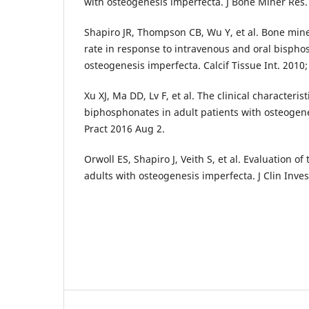
with osteogenesis imperfecta. J Bone Miner Res. 
Shapiro JR, Thompson CB, Wu Y, et al. Bone mine
rate in response to intravenous and oral bispho
osteogenesis imperfecta. Calcif Tissue Int. 2010;
Xu XJ, Ma DD, Lv F, et al. The clinical characterist
biphosphonates in adult patients with osteogen
Pract 2016 Aug 2.
Orwoll ES, Shapiro J, Veith S, et al. Evaluation of
adults with osteogenesis imperfecta. J Clin Inves