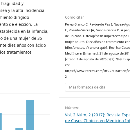
fragilidad y
ea y la alta incidencia
amiento dirigido
Cómo citar
ento de elección. La
Pérez-Blanco C, Pavón-de Paz I, Navea-Agu
C, Rosado-Sierra JA, García-García D. A pro
stablecida en la infancia,
de un caso. Osteogénesis imperfecta tipo I
aso de una mujer de 35
mujer adulta. Diez años de tratamiento co
ante diez años con ácido
bifosfonatos. ¿Y ahora qué?. Rev Esp Casos
 los tratamientos
Med Intern [Internet]. 31 de agosto de 201
[citado 7 de agosto de 2026];2(2):78-9. Dis
en:
https://www.reccmi.com/RECCMI/article/v
2
Más formatos de cita
Número
Vol. 2 Núm. 2 (2017): Revista Esp
de Casos Clínicos en Medicina In