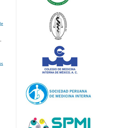
de
-
os