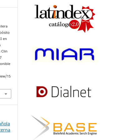
ilera
pósito
II en
n
 Clin
7
ponible
iew/15
añola
terna