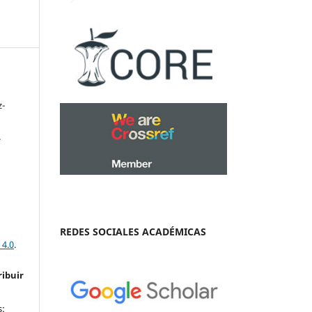
z-
-
REDES SOCIALES ACADÉMICAS
 4.0
.
ribuir
s: