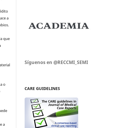
édito
ace a
mbios.
ra que
a
Síguenos en @RECCMI_SEMI
aterial
ma o
CARE GUIDELINES
e
uede
e a