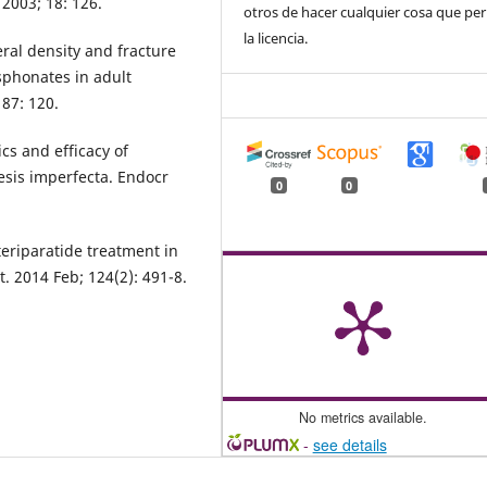
2003; 18: 126.
otros de hacer cualquier cosa que pe
la licencia.
ral density and fracture
sphonates in adult
 87: 120.
ics and efficacy of
esis imperfecta. Endocr
0
0
 teriparatide treatment in
t. 2014 Feb; 124(2): 491-8.
No metrics available.
-
see details