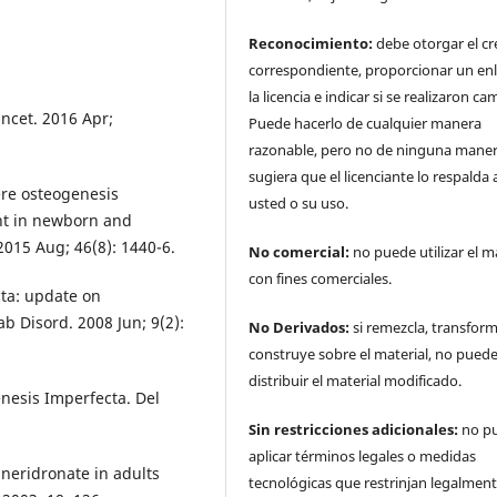
Reconocimiento:
debe otorgar el cr
correspondiente, proporcionar un enl
la licencia e indicar si se realizaron ca
ancet. 2016 Apr;
Puede hacerlo de cualquier manera
razonable, pero no de ninguna mane
sugiera que el licenciante lo respalda 
vere osteogenesis
usted o su uso.
ent in newborn and
2015 Aug; 46(8): 1440-6.
No comercial:
no puede utilizar el m
con fines comerciales.
ta: update on
 Disord. 2008 Jun; 9(2):
No Derivados:
si remezcla, transfor
construye sobre el material, no pued
distribuir el material modificado.
nesis Imperfecta. Del
Sin restricciones adicionales:
no p
aplicar términos legales o medidas
s neridronate in adults
tecnológicas que restrinjan legalment