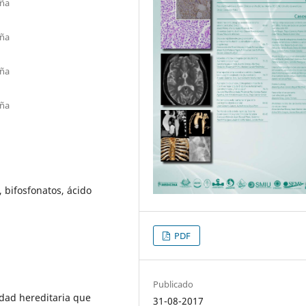
aña
aña
aña
aña
, bifosfonatos, ácido
PDF
Publicado
dad hereditaria que
31-08-2017