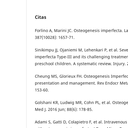
Citas
Forlino A, Marini JC. Osteogenesis imperfecta. L
387(10028): 1657-71.
Sinikimpu JJ, Ojaniemi M, Lehenkari P, et al. Se
imperfecta Type-III and its challenging treatm
preschool children. A systematic review. Injury. 
Cheung MS, Glorieux FH. Osteogenesis Imperfec
presentation and management. Rev Endocr Metab
153-60.
Golshani KR, Ludwig MR, Cohn PL, et al. Osteoge
Med J. 2016 Jun; 88(6): 178-85.
Adami S, Gatti D, Colapietro F, et al. Intravenou