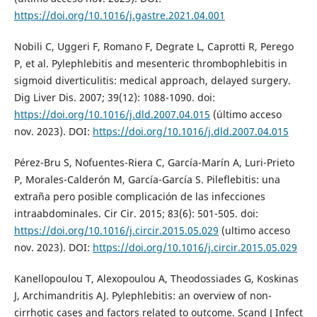
https://doi.org/10.1016/j.gastre.2021.04.001
Nobili C, Uggeri F, Romano F, Degrate L, Caprotti R, Perego
P, et al. Pylephlebitis and mesenteric thrombophlebitis in
sigmoid diverticulitis: medical approach, delayed surgery.
Dig Liver Dis. 2007; 39(12): 1088-1090. doi:
https://doi.org/10.1016/j.dld.2007.04.015
(último acceso
nov. 2023). DOI:
https://doi.org/10.1016/j.dld.2007.04.015
Pérez-Bru S, Nofuentes-Riera C, García-Marín A, Luri-Prieto
P, Morales-Calderón M, García-García S. Pileflebitis: una
extraña pero posible complicación de las infecciones
intraabdominales. Cir Cir. 2015; 83(6): 501-505. doi:
https://doi.org/10.1016/j.circir.2015.05.029
(ultimo acceso
nov. 2023). DOI:
https://doi.org/10.1016/j.circir.2015.05.029
Kanellopoulou T, Alexopoulou A, Theodossiades G, Koskinas
J, Archimandritis AJ. Pylephlebitis: an overview of non-
cirrhotic cases and factors related to outcome. Scand J Infect