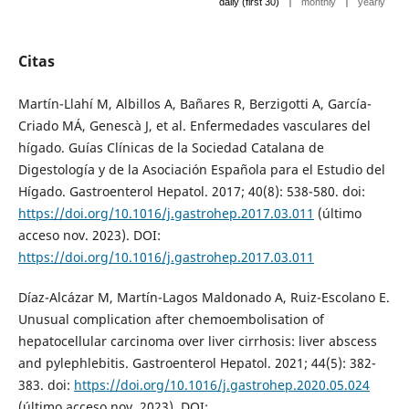
|
|
daily (first 30)
monthly
yearly
Citas
Martín-Llahí M, Albillos A, Bañares R, Berzigotti A, García-
Criado MÁ, Genescà J, et al. Enfermedades vasculares del
hígado. Guías Clínicas de la Sociedad Catalana de
Digestología y de la Asociación Española para el Estudio del
Hígado. Gastroenterol Hepatol. 2017; 40(8): 538-580. doi:
https://doi.org/10.1016/j.gastrohep.2017.03.011
(último
acceso nov. 2023). DOI:
https://doi.org/10.1016/j.gastrohep.2017.03.011
Díaz-Alcázar M, Martín-Lagos Maldonado A, Ruiz-Escolano E.
Unusual complication after chemoembolisation of
hepatocellular carcinoma over liver cirrhosis: liver abscess
and pylephlebitis. Gastroenterol Hepatol. 2021; 44(5): 382-
383. doi:
https://doi.org/10.1016/j.gastrohep.2020.05.024
(último acceso nov. 2023). DOI: