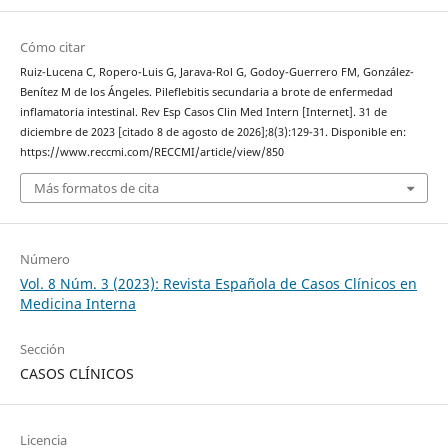
Cómo citar
Ruiz-Lucena C, Ropero-Luis G, Jarava-Rol G, Godoy-Guerrero FM, González-
Benítez M de los Ángeles. Pileflebitis secundaria a brote de enfermedad
inflamatoria intestinal. Rev Esp Casos Clin Med Intern [Internet]. 31 de
diciembre de 2023 [citado 8 de agosto de 2026];8(3):129-31. Disponible en:
https://www.reccmi.com/RECCMI/article/view/850
Más formatos de cita
Número
Vol. 8 Núm. 3 (2023): Revista Española de Casos Clínicos en
Medicina Interna
Sección
CASOS CLÍNICOS
Licencia